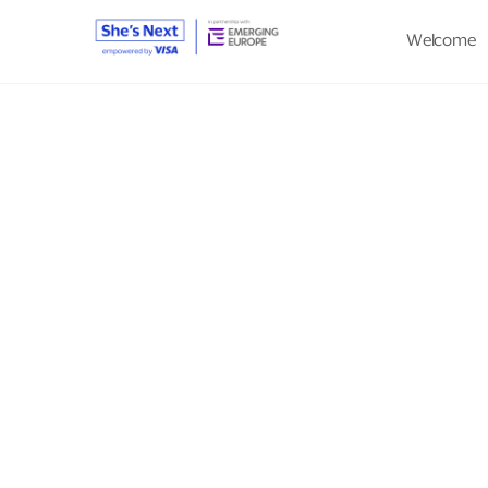
Construiește o afacere puternică și câș
Welcome