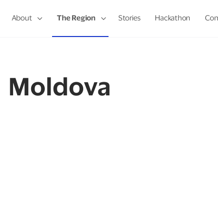
tigă un grant de €5,000
About
The Region
Stories
Hackathon
Com
Moldova